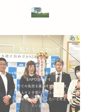
NPO法人 子育ての森
私たちについて
子育ての森は、子育て世代が安心
して子供を育てることができる環
境を整えるための活動を行ってい
るNPO団体です。
子育ての負担を減らすために、地
域の人々と子育て世代との繋がり
を強めるお手伝いがしたいと考え
ています。