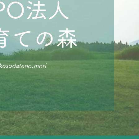
PO法人
育ての森
kosodateno₋mori